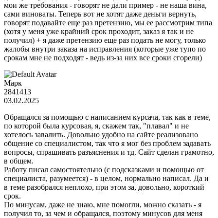
мои же требования - говорят не дали пример - не наша вина,
сами виноваты. Теперь вот не хотят даже деньги вернуть,
говорят подавайте еще раз претензию, мы ее рассмотрим типа
(хотя у меня уже крайний срок проходит, заказ я так и не
получил) + я даже претензию еще раз подать не могу, только
жалобы внутри заказа на исправления (которые уже тупо по
срокам мне не подходят - ведь из-за них все сроки сгорели)
Марк
2841413
03.02.2025
Обращался за помощью с написанием курсача, так как в теме,
по которой была курсовая, я, скажем так, "плавал" и не
хотелось завалить. Довольно удобно на сайте реализовано
общение со специалистом, так что я мог без проблем задавать
вопросы, спрашивать разъяснения и тд. Сайт сделан грамотно,
в общем.
Работу писал самостоятельно (с подсказками и помощью от
специалиста, разумеется) - в целом, нормально написал. Да и
в теме разобрался неплохо, при этом за, довольно, короткий
срок.
По минусам, даже не знаю, мне помогли, можно сказать - я
получил то, за чем и обращался, поэтому минусов для меня