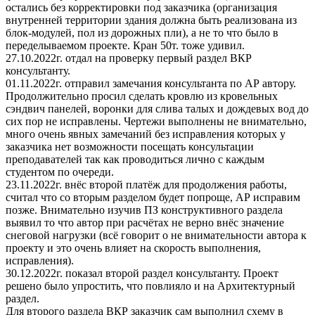
остались без корректировки под заказчика (организация
внутренней территории здания должна быть реализована из
блок-модулей, пол из дорожных пли), а не то что было в
переделываемом проекте. Кран 50т. тоже удивил.
27.10.2022г. отдал на проверку первый раздел ВКР
консультанту.
01.11.2022г. отправил замечания консультанта по АР автору.
Продолжительно просил сделать кровлю из кровельных
сэндвич панелей, воронки для слива талых и дождевых вод до
сих пор не исправлены. Чертежи выполнены не внимательно,
много очень явных замечаний без исправления которых у
заказчика нет возможности посещать консультации
преподавателей так как проводиться лично с каждым
студентом по очереди.
23.11.2022г. внёс второй платёж для продолжения работы,
считал что со вторым разделом будет попроще, АР исправим
позже. Внимательно изучив ПЗ конструктивного раздела
выявил то что автор при расчётах не верно внёс значение
снеговой нагрузки (всё говорит о не внимательности автора к
проекту и это очень влияет на скорость выполнения,
исправления).
30.12.2022г. показал второй раздел консультанту. Проект
решено было упростить, что повлияло и на Архитектурный
раздел.
Для второго раздела ВКР заказчик сам выполнил схему в