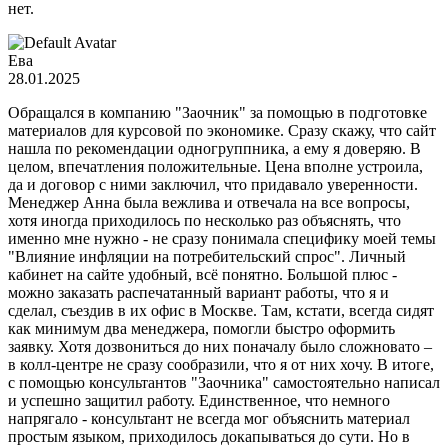
нет.
Ева
28.01.2025
Обращался в компанию "Заочник" за помощью в подготовке
материалов для курсовой по экономике. Сразу скажу, что сайт
нашла по рекомендации одногруппника, а ему я доверяю. В
целом, впечатления положительные. Цена вполне устроила,
да и договор с ними заключил, что придавало уверенности.
Менеджер Анна была вежлива и отвечала на все вопросы,
хотя иногда приходилось по несколько раз объяснять, что
именно мне нужно - не сразу понимала специфику моей темы
"Влияние инфляции на потребительский спрос". Личный
кабинет на сайте удобный, всё понятно. Большой плюс -
можно заказать распечатанный вариант работы, что я и
сделал, съездив в их офис в Москве. Там, кстати, всегда сидят
как минимум два менеджера, помогли быстро оформить
заявку. Хотя дозвониться до них поначалу было сложновато –
в колл-центре не сразу сообразили, что я от них хочу. В итоге,
с помощью консультантов "Заочника" самостоятельно написал
и успешно защитил работу. Единственное, что немного
напрягало - консультант не всегда мог объяснить материал
простым языком, приходилось докапываться до сути. Но в