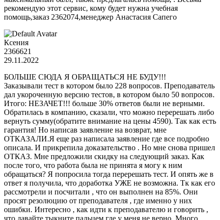
рекомендую этот сервис, кому будет нужна учебная
помощь,заказ 2362074,менеджер Анастасия Сапего
Ксения
2366621
29.11.2022
БОЛЬШЕ СЮДА Я ОБРАЩАТЬСЯ НЕ БУДУ!!!
Заказывали тест в котором было 228 вопросов. Преподаватель
дал укороченную версию тестов, в котором было 50 вопросов.
Итого: НЕЗАЧЕТ!!! больше 30% ответов были не верными.
Обратилась в компанию, сказали, что можно перерешать либо
вернуть сумму(обратите внимание на цены 4590). Так как есть
гарантия! Но написав заявление на возврат, мне
ОТКАЗАЛИ.Я еще раз написала заявление где все подробно
описала. И прикрепила доказательство . Но мне снова пришел
ОТКАЗ. Мне предложили скидку на следующий заказ. Как
после того, что работа была не принята я могу к ним
обращаться? Я попросила тогда перерешать тест. И опять же в
ответ я получила, что доработка УЖЕ не возможна. Тк как его
рассмотрели и посчитали , что он выполнен на 85%. Они
просят резолюцию от преподавателя , где именно у них
ошибки. Интересно , как идти к преподавателю и говорить ,
что давайте тыкните пальцем где у меня не верно. Много