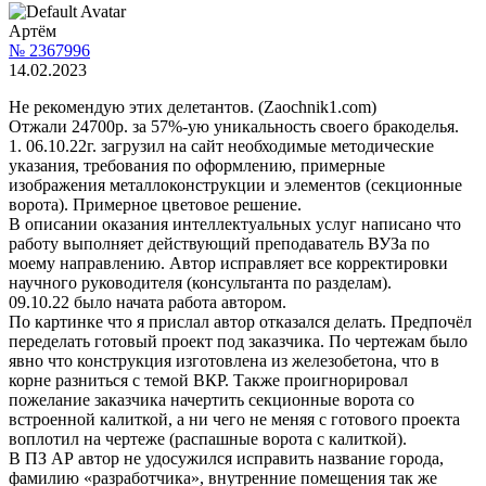
Артём
№ 2367996
14.02.2023
Не рекомендую этих делетантов. (Zaochnik1.com)
Отжали 24700р. за 57%-ую уникальность своего бракоделья.
1. 06.10.22г. загрузил на сайт необходимые методические
указания, требования по оформлению, примерные
изображения металлоконструкции и элементов (секционные
ворота). Примерное цветовое решение.
В описании оказания интеллектуальных услуг написано что
работу выполняет действующий преподаватель ВУЗа по
моему направлению. Автор исправляет все корректировки
научного руководителя (консультанта по разделам).
09.10.22 было начата работа автором.
По картинке что я прислал автор отказался делать. Предпочёл
переделать готовый проект под заказчика. По чертежам было
явно что конструкция изготовлена из железобетона, что в
корне разниться с темой ВКР. Также проигнорировал
пожелание заказчика начертить секционные ворота со
встроенной калиткой, а ни чего не меняя с готового проекта
воплотил на чертеже (распашные ворота с калиткой).
В ПЗ АР автор не удосужился исправить название города,
фамилию «разработчика», внутренние помещения так же