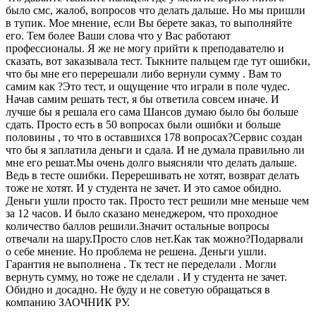
было смс, жалоб, вопросов что делать дальше. Но мы пришли
в тупик. Мое мнение, если Вы берете заказ, то выполняйте
его. Тем более Ваши слова что у Вас работают
профессионалы. Я же не могу прийти к преподавателю и
сказать, вот заказывала тест. Тыкните пальцем где тут ошибки,
что бы мне его перерешали либо вернули сумму . Вам то
самим как ?Это тест, и ощущение что играли в поле чудес.
Начав самим решать тест, я бы ответила совсем иначе. И
лучше бы я решала его сама Шансов думаю было бы больше
сдать. Просто есть в 50 вопросах были ошибки и больше
половины , то что в оставшихся 178 вопросах?Сервис создан
что бы я заплатила деньги и сдала. И не думала правильно ли
мне его решат.Мы очень долго выясняли что делать дальше.
Ведь в тесте ошибки. Перерешивать не хотят, возврат делать
тоже не хотят. И у студента не зачет. И это самое обидно.
Деньги ушли просто так. Просто тест решили мне меньше чем
за 12 часов. И было сказано менеджером, что проходное
количество баллов решили.Значит остальные вопросы
отвечали на шару.Просто слов нет.Как так можно?Подарвали
о себе мнение. Но проблема не решена. Деньги ушли.
Гарантия не выполнена . Тк тест не переделали . Могли
вернуть сумму, но тоже не сделали . И у студента не зачет.
Обидно и досадно. Не буду и не советую обращаться в
компанию ЗАОЧНИК РУ.