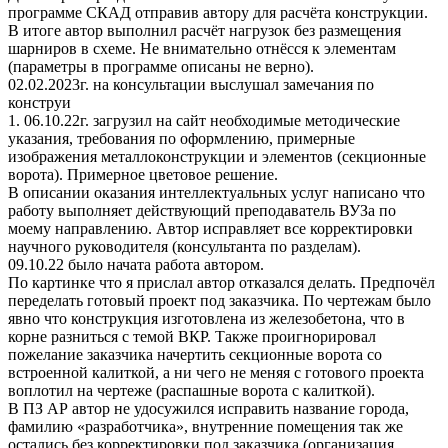
программе СКАД отправив автору для расчёта конструкции.
В итоге автор выполнил расчёт нагрузок без размещения
шарниров в схеме. Не внимательно отнёсся к элементам
(параметры в программе описаны не верно).
02.02.2023г. на консультации выслушал замечания по
конструи
1. 06.10.22г. загрузил на сайт необходимые методические
указания, требования по оформлению, примерные
изображения металлоконструкции и элементов (секционные
ворота). Примерное цветовое решение.
В описании оказания интеллектуальных услуг написано что
работу выполняет действующий преподаватель ВУЗа по
моему направлению. Автор исправляет все корректировки
научного руководителя (консультанта по разделам).
09.10.22 было начата работа автором.
По картинке что я прислал автор отказался делать. Предпочёл
переделать готовый проект под заказчика. По чертежам было
явно что конструкция изготовлена из железобетона, что в
корне разниться с темой ВКР. Также проигнорировал
пожелание заказчика начертить секционные ворота со
встроенной калиткой, а ни чего не меняя с готового проекта
воплотил на чертеже (распашные ворота с калиткой).
В ПЗ АР автор не удосужился исправить название города,
фамилию «разработчика», внутренние помещения так же
остались без корректировки под заказчика (организация