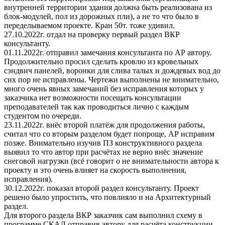
внутренней территории здания должна быть реализована из
блок-модулей, пол из дорожных пли), а не то что было в
переделываемом проекте. Кран 50т. тоже удивил.
27.10.2022г. отдал на проверку первый раздел ВКР
консультанту.
01.11.2022г. отправил замечания консультанта по АР автору.
Продолжительно просил сделать кровлю из кровельных
сэндвич панелей, воронки для слива талых и дождевых вод до
сих пор не исправлены. Чертежи выполнены не внимательно,
много очень явных замечаний без исправления которых у
заказчика нет возможности посещать консультации
преподавателей так как проводиться лично с каждым
студентом по очереди.
23.11.2022г. внёс второй платёж для продолжения работы,
считал что со вторым разделом будет попроще, АР исправим
позже. Внимательно изучив ПЗ конструктивного раздела
выявил то что автор при расчётах не верно внёс значение
снеговой нагрузки (всё говорит о не внимательности автора к
проекту и это очень влияет на скорость выполнения,
исправления).
30.12.2022г. показал второй раздел консультанту. Проект
решено было упростить, что повлияло и на Архитектурный
раздел.
Для второго раздела ВКР заказчик сам выполнил схему в
программе СКАД отправив автору для расчёта конструкции.