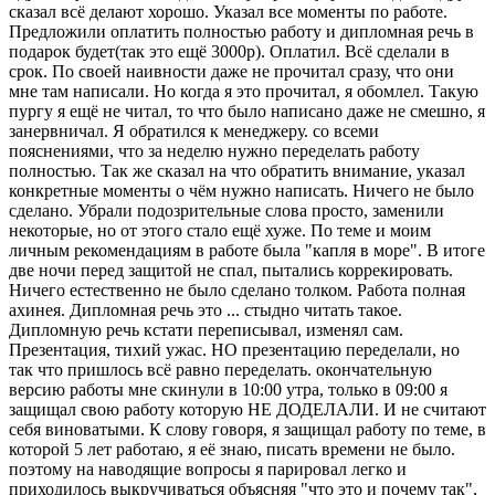
сказал всё делают хорошо. Указал все моменты по работе.
Предложили оплатить полностью работу и дипломная речь в
подарок будет(так это ещё 3000р). Оплатил. Всё сделали в
срок. По своей наивности даже не прочитал сразу, что они
мне там написали. Но когда я это прочитал, я обомлел. Такую
пургу я ещё не читал, то что было написано даже не смешно, я
занервничал. Я обратился к менеджеру. со всеми
пояснениями, что за неделю нужно переделать работу
полностью. Так же сказал на что обратить внимание, указал
конкретные моменты о чём нужно написать. Ничего не было
сделано. Убрали подозрительные слова просто, заменили
некоторые, но от этого стало ещё хуже. По теме и моим
личным рекомендациям в работе была "капля в море". В итоге
две ночи перед защитой не спал, пытались коррекировать.
Ничего естественно не было сделано толком. Работа полная
ахинея. Дипломная речь это ... стыдно читать такое.
Дипломную речь кстати переписывал, изменял сам.
Презентация, тихий ужас. НО презентацию переделали, но
так что пришлось всё равно переделать. окончательную
версию работы мне скинули в 10:00 утра, только в 09:00 я
защищал свою работу которую НЕ ДОДЕЛАЛИ. И не считают
себя виноватыми. К слову говоря, я защищал работу по теме, в
которой 5 лет работаю, я её знаю, писать времени не было.
поэтому на наводящие вопросы я парировал легко и
приходилось выкручиваться объясняя "что это и почему так",