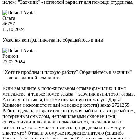
целом, "Заочник" - неплохой вариант для помощи студентам.
Ольга
46757
11.10.2024
Ужасная контра, никогда не обращайтесь к ним.
Родион
27.02.2024
"Хотите проблем и плохую работу? Обращайтесь в заочник"
— девиз данной компании.
Если вы видите в положительном отзыве фамилию и имя
менеджера, а так же номер заказа = заочник купил этот отзыв.
Акция у них такая)) я тоже поучаствую пожалуй. Дарья
Климова (некомпетентный менеджер кстати) заказ 2721255.
Работа сделана отвратительно (чужая работа, с авто рерайтом,
потерянным смыслом, неправильными склонениями,
спряжениями и всем чем только можно), после попытки
выяснить, что за ужас они сделали, предложили замену, и
знаете что? Отдали этому же недоисполнителю (спасибо
Дарье). А знаете что было дальше?)) Автор сделал точно так