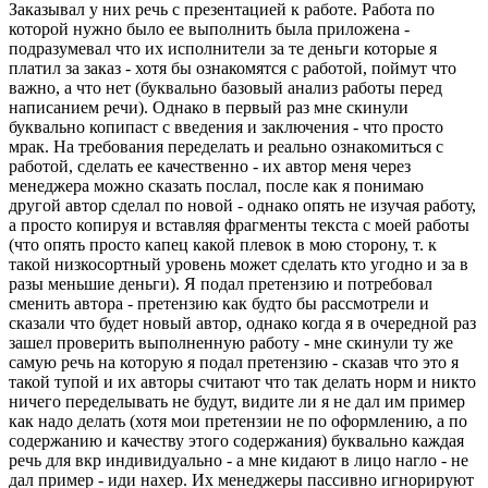
Заказывал у них речь с презентацией к работе. Работа по
которой нужно было ее выполнить была приложена -
подразумевал что их исполнители за те деньги которые я
платил за заказ - хотя бы ознакомятся с работой, поймут что
важно, а что нет (буквально базовый анализ работы перед
написанием речи). Однако в первый раз мне скинули
буквально копипаст с введения и заключения - что просто
мрак. На требования переделать и реально ознакомиться с
работой, сделать ее качественно - их автор меня через
менеджера можно сказать послал, после как я понимаю
другой автор сделал по новой - однако опять не изучая работу,
а просто копируя и вставляя фрагменты текста с моей работы
(что опять просто капец какой плевок в мою сторону, т. к
такой низкосортный уровень может сделать кто угодно и за в
разы меньшие деньги). Я подал претензию и потребовал
сменить автора - претензию как будто бы рассмотрели и
сказали что будет новый автор, однако когда я в очередной раз
зашел проверить выполненную работу - мне скинули ту же
самую речь на которую я подал претензию - сказав что это я
такой тупой и их авторы считают что так делать норм и никто
ничего переделывать не будут, видите ли я не дал им пример
как надо делать (хотя мои претензии не по оформлению, а по
содержанию и качеству этого содержания) буквально каждая
речь для вкр индивидуально - а мне кидают в лицо нагло - не
дал пример - иди нахер. Их менеджеры пассивно игнорируют