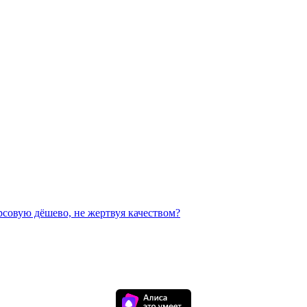
рсовую дёшево, не жертвуя качеством?