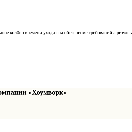
льшое кол0во времени уходит на объяснение требований а резуль
омпании «Хоумворк»