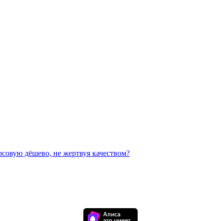
рсовую дёшево, не жертвуя качеством?