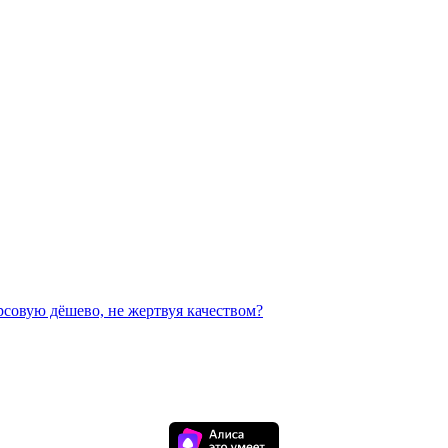
рсовую дёшево, не жертвуя качеством?