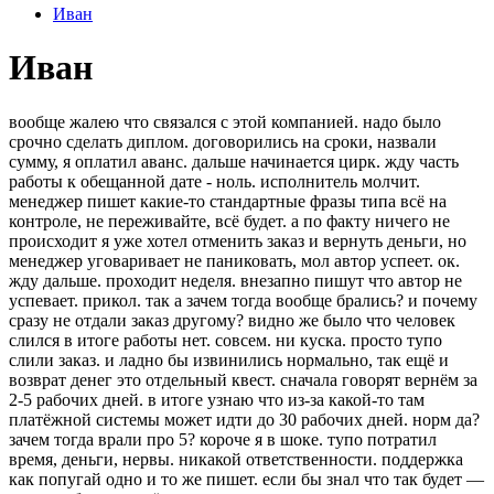
Иван
Иван
вообще жалею что связался с этой компанией. надо было
срочно сделать диплом. договорились на сроки, назвали
сумму, я оплатил аванс. дальше начинается цирк. жду часть
работы к обещанной дате - ноль. исполнитель молчит.
менеджер пишет какие-то стандартные фразы типа всё на
контроле, не переживайте, всё будет. а по факту ничего не
происходит я уже хотел отменить заказ и вернуть деньги, но
менеджер уговаривает не паниковать, мол автор успеет. ок.
жду дальше. проходит неделя. внезапно пишут что автор не
успевает. прикол. так а зачем тогда вообще брались? и почему
сразу не отдали заказ другому? видно же было что человек
слился в итоге работы нет. совсем. ни куска. просто тупо
слили заказ. и ладно бы извинились нормально, так ещё и
возврат денег это отдельный квест. сначала говорят вернём за
2-5 рабочих дней. в итоге узнаю что из-за какой-то там
платёжной системы может идти до 30 рабочих дней. норм да?
зачем тогда врали про 5? короче я в шоке. тупо потратил
время, деньги, нервы. никакой ответственности. поддержка
как попугай одно и то же пишет. если бы знал что так будет —