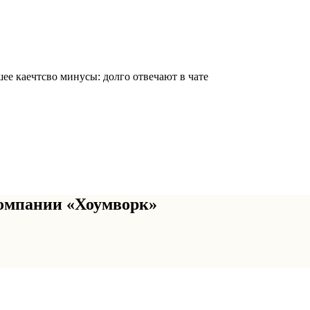
ее каечтсво минусы: долго отвечают в чате
омпании «Хоумворк»