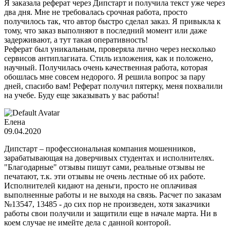
Я заказала реферат через Дипстарт и получила текст уже через
два дня. Мне не требовалась срочная работа, просто
получилось так, что автор быстро сделал заказ. Я привыкла к
тому, что заказ выполняют в последний момент или даже
задерживают, а тут такая оперативность!
Реферат был уникальным, проверяла лично через несколько
сервисов антиплагиата. Стиль изложения, как и положено,
научный. Получилась очень качественная работа, которая
обошлась мне совсем недорого. Я решила вопрос за пару
дней, спасибо вам! Реферат получил пятерку, меня похвалили
на учебе. Буду еще заказывать у вас работы!
Елена
09.04.2020
Дипстарт – профессиональная компания мошенников,
зарабатывающая на доверчивых студентах и исполнителях.
"Благодарные" отзывы пишут сами, реальные отзывы не
печатают, т.к. эти отзывы не очень лестные об их работе.
Исполнителей кидают на деньги, просто не оплачивая
выполненные работы и не выходя на связь. Расчет по заказам
№13547, 13485 - до сих пор не произведен, хотя заказчики
работы свои получили и защитили еще в начале марта. Ни в
коем случае не имейте дела с данной конторой.