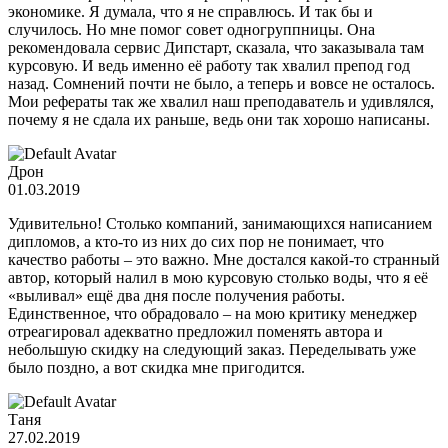
экономике. Я думала, что я не справлюсь. И так бы и
случилось. Но мне помог совет одногруппницы. Она
рекомендовала сервис Дипстарт, сказала, что заказывала там
курсовую. И ведь именно её работу так хвалил препод год
назад. Сомнений почти не было, а теперь и вовсе не осталось.
Мои рефераты так же хвалил наш преподаватель и удивлялся,
почему я не сдала их раньше, ведь они так хорошо написаны.
Дрон
01.03.2019
Удивительно! Столько компаний, занимающихся написанием
дипломов, а кто-то из них до сих пор не понимает, что
качество работы – это важно. Мне достался какой-то странный
автор, который налил в мою курсовую столько воды, что я её
«выливал» ещё два дня после получения работы.
Единственное, что обрадовало – на мою критику менеджер
отреагировал адекватно предложил поменять автора и
небольшую скидку на следующий заказ. Переделывать уже
было поздно, а вот скидка мне пригодится.
Таня
27.02.2019