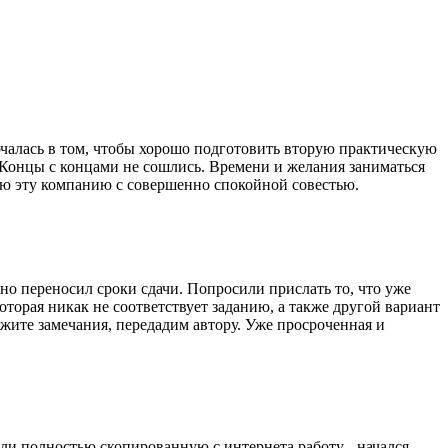
чалась в том, чтобы хорошо подготовить вторую практическую
. Концы с концами не сошлись. Времени и желания заниматься
тую эту компанию с совершенно спокойной совестью.
нно переносил сроки сдачи. Попросили прислать то, что уже
которая никак не соответствует заданию, а также другой вариант
кажите замечания, передадим автору. Уже просроченная и
ли полностью скопированную с интернета работу - начался