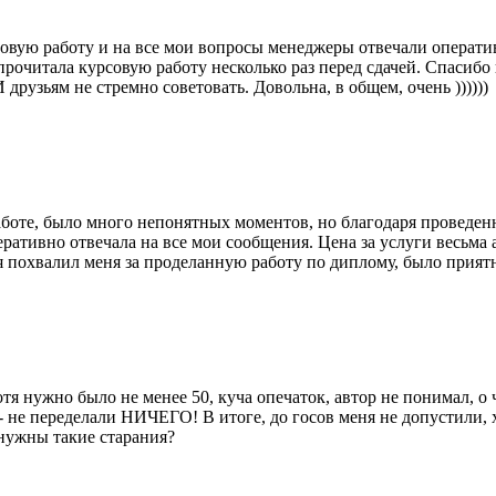
совую работу и на все мои вопросы менеджеры отвечали операти
прочитала курсовую работу несколько раз перед сдачей. Спасибо
 друзьям не стремно советовать. Довольна, в общем, очень ))))))
боте, было много непонятных моментов, но благодаря проведен
тивно отвечала на все мои сообщения. Цена за услуги весьма ад
я похвалил меня за проделанную работу по диплому, было прият
я нужно было не менее 50, куча опечаток, автор не понимал, о ч
 не переделали НИЧЕГО! В итоге, до госов меня не допустили, хо
 нужны такие старания?