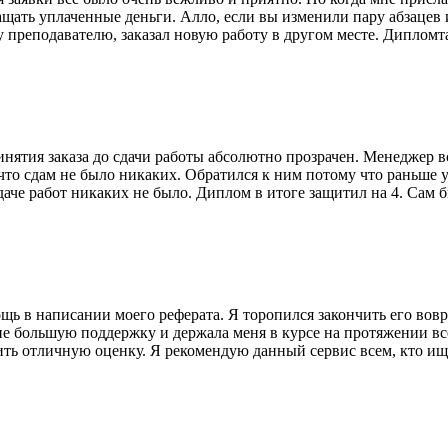
ащать уплаченные деньги. Алло, если вы изменили пару абзацев 
ку преподавателю, заказал новую работу в другом месте. Диплом
нятия заказа до сдачи работы абсолютно прозрачен. Менеджер вс
то сдам не было никаких. Обратился к ним потому что раньше у
даче работ никаких не было. Диплом в итоге защитил на 4. Сам 
ь в написании моего реферата. Я торопился закончить его вовр
е большую поддержку и держала меня в курсе на протяжении все
чить отличную оценку. Я рекомендую данный сервис всем, кто 