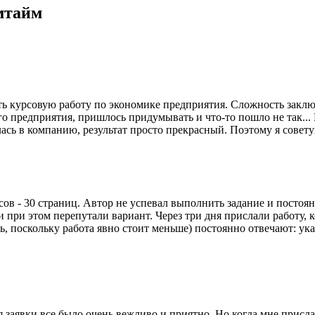
мтайм
ь курсовую работу по экономике предприятия. Сложность заклю
ного предприятия, пришлось придумывать и что-то пошло не так..
лась в компанию, результат просто прекрасный. Поэтому я сове
сов - 30 страниц. Автор не успевал выполнить задание и постоя
и при этом перепутали вариант. Через три дня прислали работу, 
сть, поскольку работа явно стоит меньше) постоянно отвечают: у
заявки все было очень вежливо и приятно. Но когда мне присла