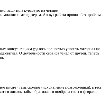
вно, защитила курсовую на четыре.
 компании и менеджерам. Ап вуз работа прошла без проблем ,
ным консультациям удалось полностью усвоить материал по
екватная. О деятельности сервиса узнал от друзей, теперь
но.
ем писал - тема сколиоз (искривление позвоночника), а тест
тя в диплом тайм обратилась в ноябре, а госы в феврале.