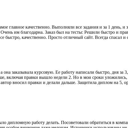
амое главное качественно. Выполняли все задания и за 1 день, и
Очень им благодарна. Заказ был на тесты: Решили быстро и прави
се быстро, качественно. Просто отличный сайт. Всегда спасал и с
 а она заказывала курсовую. Ее работу написали быстро, дня за 
, включая правки вышло недели 2. Но в мои сроки уложились, 
, автор вносил правки и делали дальше. Защитила диплом на 5,
 было дипломную работу делать. Посоветовали обратиться в ком
ляя особое внимание даже мелочам. Источники использованы не 