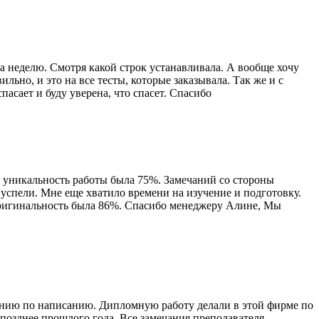
 за неделю. Смотря какой строк устанавливала. А вообще хочу
льно, и это на все тесты, которые заказывала. Так же и с
пасает и буду уверена, что спасет. Спасибо
3, уникальность работы была 75%. Замечаний со стороны
успели. Мне еще хватило времени на изучение и подготовку.
 оригинальность была 86%. Спасибо менеджеру Алине, Мы
панию по написанию. Дипломную работу делали в этой фирме по
позднее прошлого года. Все замечания преподавателя