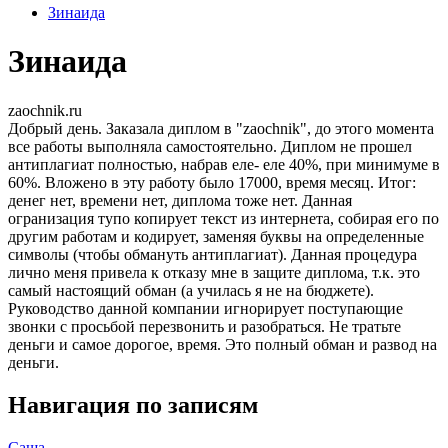
Зинаида
Зинаида
zaochnik.ru
Добрый день. Заказала диплом в "zaochnik", до этого момента
все работы выполняла самостоятельно. Диплом не прошел
антиплагиат полностью, набрав еле- еле 40%, при минимуме в
60%. Вложено в эту работу было 17000, время месяц. Итог:
денег нет, времени нет, диплома тоже нет. Данная
огранизация тупо копирует текст из интернета, собирая его по
другим работам и кодирует, заменяя буквы на определенные
символы (чтобы обмануть антиплагиат). Данная процедура
лично меня привела к отказу мне в защите диплома, т.к. это
самый настоящий обман (а училась я не на бюджете).
Руководство данной компании игнорирует поступающие
звонки с просьбой перезвонить и разобраться. Не тратьте
деньги и самое дорогое, время. Это полный обман и развод на
деньги.
Навигация по записям
Саша