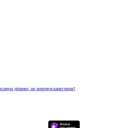
рсовую дёшево, не жертвуя качеством?