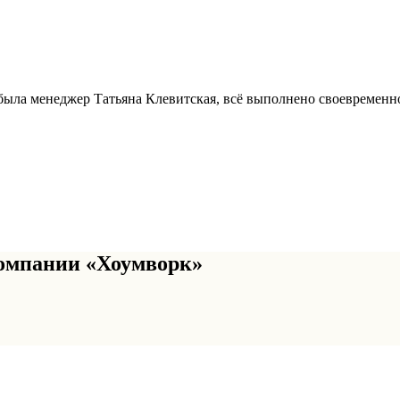
 была менеджер Татьяна Клевитская, всё выполнено своевременно
омпании «Хоумворк»