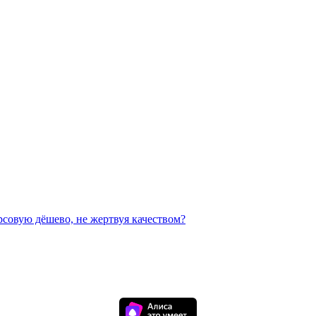
рсовую дёшево, не жертвуя качеством?