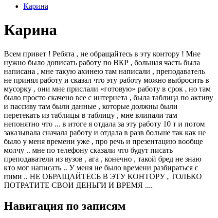
Карина
Карина
Всем привет ! Ребята , не обращайтесь в эту контору ! Мне
нужно было дописать работу по ВКР , большая часть была
написана , мне такую ахинею там написали , преподаватель
не принял работу и сказал что эту работу можно выбросить в
мусорку , они мне прислали «готовую» работу в срок , но там
было просто скачено все с интернета , была таблица по активу
и пассиву там были данные , которые должны были
перетекать из таблицы в таблицу , мне влипали там
непонятно что ... в итоге я отдала за эту работу 10 т и потом
заказывала сначала работу и отдала в разв больше так как не
было у меня времени уже , про речь и презентацию вообще
молчу .. мне по телефону сказали что будут писать
преподаватели из вузов , ага , конечно , такой бред не знаю
кто мог написать .. У меня не было времени разбираться с
ними .. НЕ ОБРАЩАЙТЕСЬ В ЭТУ КОНТОРУ , ТОЛЬКО
ПОТРАТИТЕ СВОИ ДЕНЬГИ И ВРЕМЯ ....
Навигация по записям