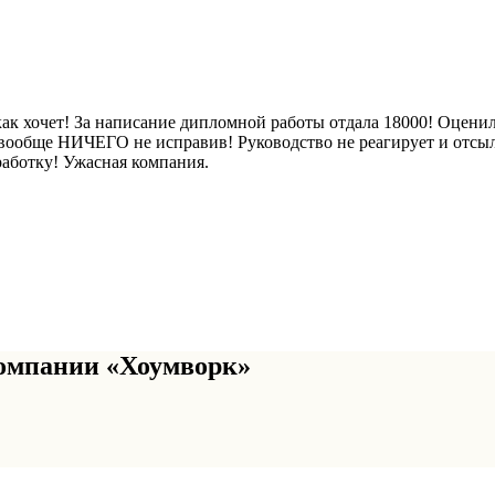
к хочет! За написание дипломной работы отдала 18000! Оценили
и вообще НИЧЕГО не исправив! Руководство не реагирует и отс
оработку! Ужасная компания.
омпании «Хоумворк»