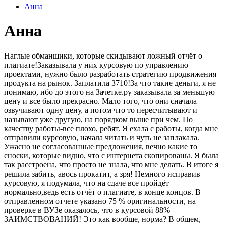
Анна
Анна
Наглые обманщики, которые скидывают ложный отчёт о
плагиате!Заказывала у них курсовую по управлению
проектами, нужно было разработать стратегию продвижения
продукта на рынок. Заплатила 3710!За что такие деньги, я не
понимаю, ибо до этого на Зачетке.ру заказывала за меньшую
цену и все было прекрасно. Мало того, что они сначала
озвучивают одну цену, а потом что то пересчитывают и
называют уже другую, на порядком выше при чем. По
качеству работы-все плохо, ребят. Я ехала с работы, когда мне
отправили курсовую, начала читать и чуть не заплакала.
Ужасно не согласованные предложения, вечно какие то
сноски, которые видно, что с интернета скопированы. Я была
так расстроена, что просто не знала, что мне делать. В итоге я
решила забить, авось прокатит, а зря! Немного исправив
курсовую, я подумала, что на сдаче все пройдёт
нормально,ведь есть отчёт о плагиате, в конце концов. В
отправленном отчете указано 75 % оригинальности, на
проверке в ВУЗе оказалось, что в курсовой 88%
ЗАИМСТВОВАНИЙ! Это как вообще, норма? В общем,