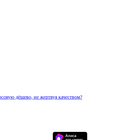
рсовую дёшево, не жертвуя качеством?