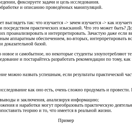
ведении, фиксируете задачи и цель исследования.
к обработке и описанию проведённых манипуляций.
 выглядеть так: что изучается -> зачем изучается -> как изучаетс
и посредством практических изысканий. Что это может быть? Док
 их проанализировать и интерпретировать. Зачастую даже если в
етным аппаратным обеспечением, во-вторых, интерпретировать вс
 доказательной базой.
о новое и самобытное, но некоторые студенты злоупотребляют те
следование и постарайтесь разработать рекомендации по тому, к
ние можно назвать успешным, если результаты практической ча
исследование как оно есть, очень сложно продумать и провести.
ои выводы и заключения, анализируя информацию;
тижения и наработки могут преобразовать практическую деятельн
сопоставить теорию и то, что имеется в реальной жизни.
Пример