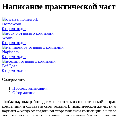
Написание практической част
HomeWork
0 промокодов
Work5
0 промокодов
Napishem
0 промокодов
ВсёСдал
0 промокодов
Содержание:
Процесс написания
Оформление
Любая научная работа должна состоять из теоретической и пра
концепции и создавать свои теории. В практической же части
вариант – когда от созданной теоретической концепции вы пере
достаточно предложить в качестве практической части – эмпир