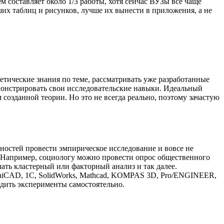
м составляет около 1/3 работы, хотя сейчас ВУЗы всё чаще
ших таблиц и рисунков, лучше их вынести в приложения, а не
ретические знания по теме, рассматривать уже разработанные
монстрировать свои исследовательские навыки. Идеальный
созданной теории. Но это не всегда реально, поэтому зачастую
ьностей провести эмпирическое исследование и вовсе не
 Например, социологу можно провести опрос общественного
лать кластерный или факторный анализ и так далее.
chiCAD, 1С, SolidWorks, Mathcad, KOMPAS 3D, Pro/ENGINEER,
одить эксперименты самостоятельно.