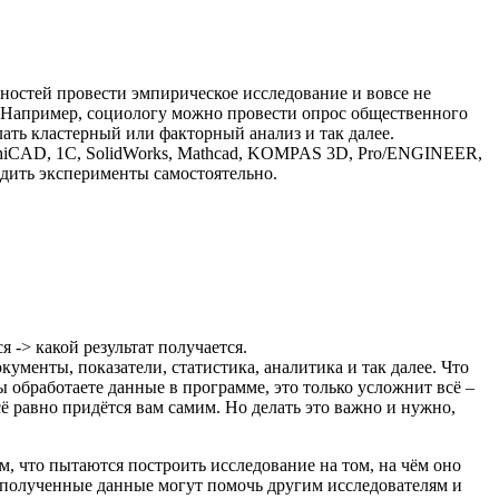
ьностей провести эмпирическое исследование и вовсе не
 Например, социологу можно провести опрос общественного
лать кластерный или факторный анализ и так далее.
chiCAD, 1С, SolidWorks, Mathcad, KOMPAS 3D, Pro/ENGINEER,
одить эксперименты самостоятельно.
я -> какой результат получается.
ументы, показатели, статистика, аналитика и так далее. Что
ы обработаете данные в программе, это только усложнит всё –
ё равно придётся вам самим. Но делать это важно и нужно,
м, что пытаются построить исследование на том, на чём оно
ак полученные данные могут помочь другим исследователям и