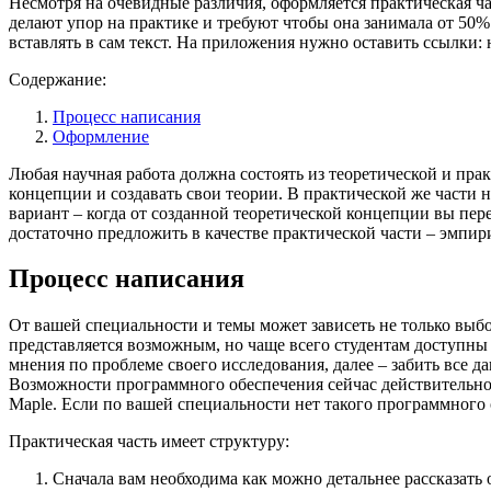
Несмотря на очевидные различия, оформляется практическая час
делают упор на практике и требуют чтобы она занимала от 50%
вставлять в сам текст. На приложения нужно оставить ссылки:
Содержание:
Процесс написания
Оформление
Любая научная работа должна состоять из теоретической и пра
концепции и создавать свои теории. В практической же части
вариант – когда от созданной теоретической концепции вы пере
достаточно предложить в качестве практической части – эмпир
Процесс написания
От вашей специальности и темы может зависеть не только выбо
представляется возможным, но чаще всего студентам доступн
мнения по проблеме своего исследования, далее – забить все д
Возможности программного обеспечения сейчас действительн
Maple. Если по вашей специальности нет такого программного
Практическая часть имеет структуру:
Сначала вам необходима как можно детальнее рассказать 