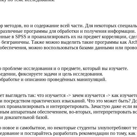
р методов, но и содержание всей части. Для некоторых специал
ы различные программы для обработки и получения информации.
анные в SPSS и проанализировать их на предмет корреляции, сде
о безграничны. Также можно выделить такие программы как Ar
 обеспечения, можно воспользоваться базами данными или пров
о проблеме исследования и о предмете, который вы изучаете.
ведении, фиксируете задачи и цель исследования.
к обработке и описанию проведённых манипуляций.
 выглядеть так: что изучается -> зачем изучается -> как изучаетс
и посредством практических изысканий. Что это может быть? Док
 их проанализировать и интерпретировать. Зачастую даже если в
етным аппаратным обеспечением, во-вторых, интерпретировать вс
 доказательной базой.
о новое и самобытное, но некоторые студенты злоупотребляют те
следование и постарайтесь разработать рекомендации по тому, к