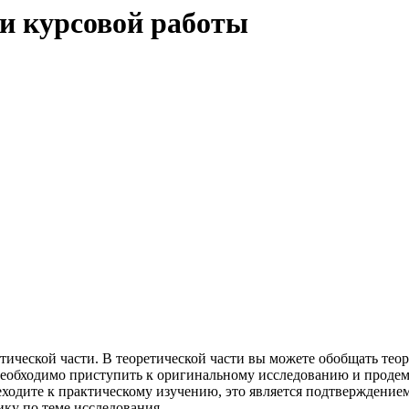
и курсовой работы
ктической части. В теоретической части вы можете обобщать тео
 необходимо приступить к оригинальному исследованию и проде
ходите к практическому изучению, это является подтверждением 
ику по теме исследования.