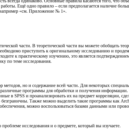
ть всегда одинаково. Основные правила касаются того, что объё
 работы. Ещё одно правило – если предполагается наличие боль
 например «см. Приложение № 1».
ктической части. В теоретической части вы можете обобщать тео
 необходимо приступить к оригинальному исследованию и проде
ходите к практическому изучению, это является подтверждением 
ику по теме исследования.
р методов, но и содержание всей части. Для некоторых специал
ы различные программы для обработки и получения информации.
анные в SPSS и проанализировать их на предмет корреляции, сде
о безграничны. Также можно выделить такие программы как Ar
 обеспечения, можно воспользоваться базами данными или пров
о проблеме исследования и о предмете, который вы изучаете.