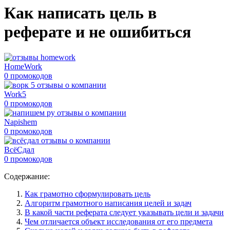
Как написать цель в
реферате и не ошибиться
HomeWork
0 промокодов
Work5
0 промокодов
Napishem
0 промокодов
ВсёСдал
0 промокодов
Содержание:
Как грамотно сформулировать цель
Алгоритм грамотного написания целей и задач
В какой части реферата следует указывать цели и задачи
Чем отличается объект исследования от его предмета