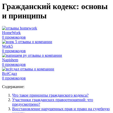
Гражданский кодекс: основы
и принципы
HomeWork
0 промокодов
Work5
0 промокодов
Napishem
0 промокодов
ВсёСдал
0 промокодов
Содержание:
Что такое принципы гражданского кодекса?
Участники гражданских правоотношений: что
предусмотрено?
Восстановление нарушенных прав и право на судебную